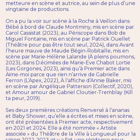
metteure en scène et autrice, au sein de plus d’une
vingtaine de productions.
On a pu la voir sur scène à la Roche à Veillon dans
Bébé à bord de Claude Montminy, mis en scène par
Carol Cassistat (2023), au Périscope dans Bob de
Miguel Fontaine, mis en scène par Patrick Ouellet
(Théâtre pour pas être tout seul, 2024), dans Avant
l’heure mauve de Maude Bégin-Robitaille, mis en
scène par Marie-Hélène Lalande (À pleins poumons,
2023), dans D.écimées de Marie-Eve Chabot Lortie
(Les Gorgones, 2023), ainsi qu’à Premier acte dans
Aime-moi parce que rien n’arrive de Gabrielle
Ferron (L’Apex, 2022), À l’affiche d’Annie Baker, mis
en scène par Angélique Patterson (Collectif, 2020),
et Amour amour de Gabriel Cloutier-Tremblay (Kill
ta peur, 2019).
Ses deux premières créations Renversé à l’ananas
et Baby Shower, qu’elle a écrites et mises en scène,
ont été présentées à Premier acte, respectivement
en 2021 et 2024. Elle a été nommée « Artiste
associée » du Théâtre de la Ville à Longueuil pour la
saison 2022-2023 et y a fait une résidence pour